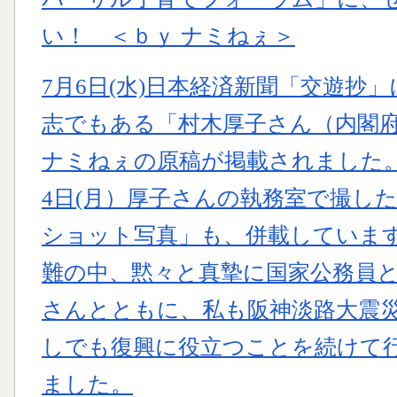
い！ ＜ｂｙ ナミねぇ＞
7月6日(水)日本経済新聞「交遊抄
志でもある「村木厚子さん（内閣
ナミねぇの原稿が掲載されました
4日(月）厚子さんの執務室で撮し
ショット写真」も、併載していま
難の中、黙々と真摯に国家公務員
さんとともに、私も阪神淡路大震
しでも復興に役立つことを続けて
ました。