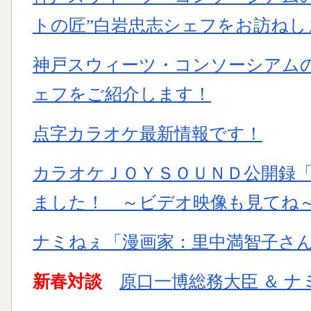
トの匠”白岩忠志シェフをお訪ねし
神戸スウィーツ・コンソーシアム
ェフをご紹介します！
点字カラオケ最新情報です！
カラオケＪＯＹＳＯＵＮＤ公開録
ました！ ～ビデオ映像も見てね
ナミねぇ「漫画家：里中満智子さ
新春対談
原口一博総務大臣 ＆ ナ