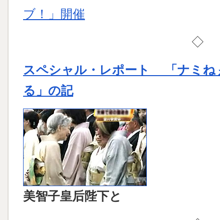
ブ！」開催
◇
スペシャル・レポート 「ナミね
る」の記
美智子皇后陛下と