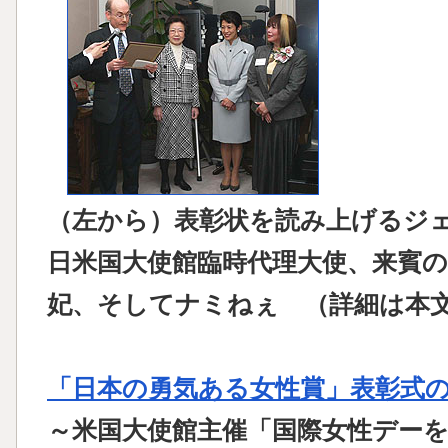
（左から）表彰状を読み上げるジ
日米国大使館臨時代理大使、来賓の
妃、そしてナミねぇ （詳細は本
「日本の勇気ある女性賞」表彰式
～米国大使館主催「国際女性デー