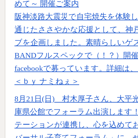
めて～ 開催ご案内
阪神淡路大震災で自宅焼失を体験
通じたささやかな応援として、神
ブを企画しました。素晴らしいゲ
BANDフルスペックで（！？）開
facebookで募っています。詳
＜ｂｙ ナミねぇ＞
8月21日(日) 村木厚子さん、大
庫県公館でフォーラム出演します
テーションが連携し、心を込めて
バーサル子育てフォーラム」に、