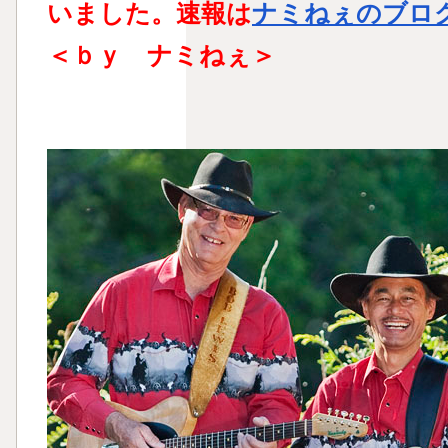
いました。速報は
ナミねぇのブロ
＜ｂｙ ナミねぇ＞