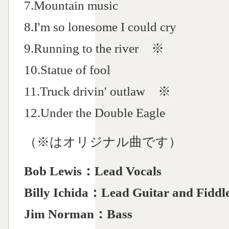
7.Mountain music
8.I'm so lonesome I could cry
9.Running to the river ※
10.Statue of fool
11.Truck drivin' outlaw ※
12.Under the Double Eagle
（※はオリジナル曲です）
Bob Lewis：Lead Vocals
Billy Ichida：Lead Guitar and Fiddl
Jim Norman：Bass