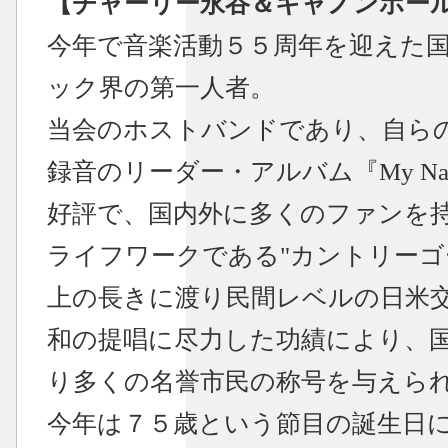
【チャーリー永谷＆キャノンボー
今年で音楽活動５５周年を迎えた
ック界の第一人者。
当会のホストバンドであり、自ら
録音のリーダー・アルバム『My Name is 
好評で、国内外に多くのファンを
ライフワークである"カントリーゴ
上の長きに渡り民間レベルの日米
和の提唱に尽力した功績により、
り多くの名誉市民の称号を与えら
今年は７５歳という節目の誕生日に自身