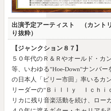
出演予定アーティスト （カント
り抜粋）
【ジャンクション８７】
５０年代のＲ＆Ｒやオールド・カ
等、いわゆる"Hoe-Down"ナン
の日本人「ビリー市田」率いるカ
リーダーの"Ｂｉｌｌｙ Ｉｃｈｉ
リカに残り音楽活動を続け、ロー
４０年に渡るギター・キャリアを引