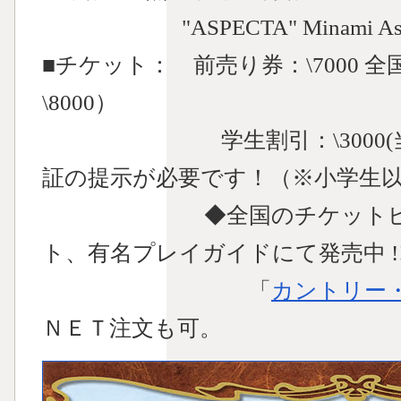
"ASPECTA" Minami Aso,K
■チケット： 前売り券：\7000 
\8000）
学生割引：\3000(当日
証の提示が必要です！（※小学生
◆全国のチケットピア、
ト、有名プレイガイドにて発売中 !
「
カントリー
ＮＥＴ注文も可。