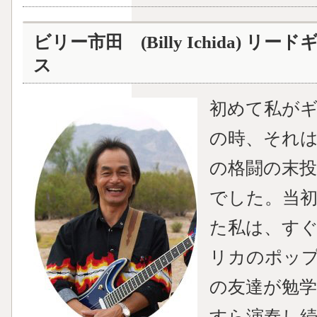
ビリー市田 (Billy Ichida) 
ス
初めて私が
の時、それ
の格闘の末
でした。当
た私は、す
リカのポッ
の友達が勉
すら演奏し