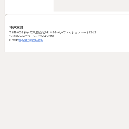
神戸本部
〒658-0032 神戸市東灘区向洋町中6-9 神戸ファッションマート6E-13
Tel 078-845-2263 Fax 078-845-2918
E-mail:
prop2017@prop.or.jp