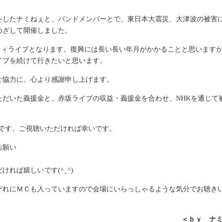
をしたナミねぇと、バンドメンバーとで、東日本大震災、大津波の被害
めざして開催しました。
リティライブとなります。復興には長い長い年月がかかることと思います
イブを続けて行きたいと思います。
ご協力に、心より感謝申し上げます。
ただいた義援金と、赤坂ライブの収益・義援金を合わせ、NHKを通じて
）です。ご視聴いただければ幸いです。
お願い
れば嬉しいです(^_^)
ぞれにＭＣも入っていますので会場にいらっしゃるような気分でお聴き
＜ｂｙ ナ