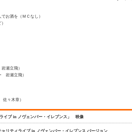
でお酒を（ＭＣなし）
など）
 岩瀬立飛）
ー 岩瀬立飛）
）
、佐々木章）
ィライブ in ノヴェンバー・イレブンス」 映像
masチャリティライブ in ノヴェンバー・イレブンス バージョン