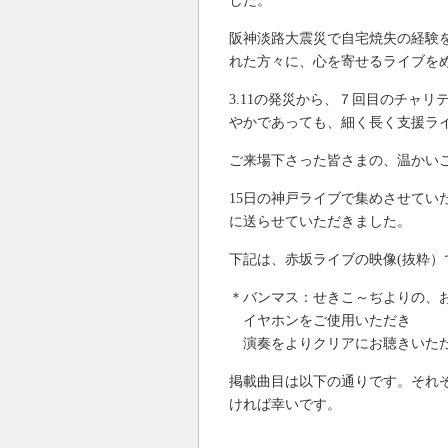
した。
阪神淡路大震災で自宅焼失の経験
れた方々に、心を寄せるライブを
3.11の発災から、７回目のチャ
やかであっても、細く長く支援ラ
ご来場下さった皆さまの、温かい
15日の神戸ライブで集めさせてい
に送らせていただきました。
下記は、赤坂ライブの映像(抜粋
＊バンマス：せきこ～ぢよりの、
イヤホンをご使用いただき
演奏をよりクリアにお聴きいただけ
掲載曲目は以下の通りです。それ
ければ幸いです。