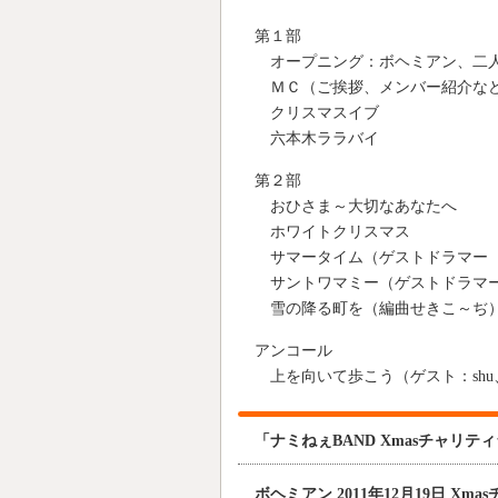
第１部
オープニング：ボヘミアン、二人
ＭＣ（ご挨拶、メンバー紹介
クリスマスイブ
六本木ララバイ
第２部
おひさま～大切なあなたへ
ホワイトクリスマス
サマータイム（ゲストドラマー
サントワマミー（ゲストドラマ
雪の降る町を（編曲せきこ～ぢ
アンコール
上を向いて歩こう（ゲスト：shu
「ナミねぇBAND Xmasチャリテ
ボヘミアン 2011年12月19日 X