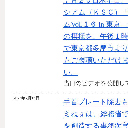
７月２０日木曜日
シアム（ＫＳＣ）
ムVol.１６ in 
の模様を、午後１
で東京都多摩市より
もご視聴いただけ
い。
当日のビデオを公開し
2023年7月13日
手首プレート除去
ミねぇは、総務省
を創造する事務次