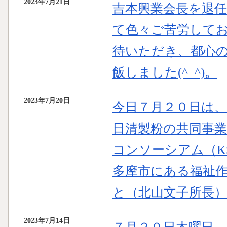
2023年7月21日
吉本興業会長を退
て色々ご苦労して
待いただき、都心
飯しました(^_^)。
2023年7月20日
今日７月２０日は
日清製粉の共同事
コンソーシアム（K
多摩市にある福祉
と（北山文子所長
2023年7月14日