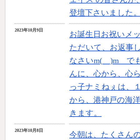
登壇下さいました
2023年10月9日
お誕生日お祝いメ
ただいて、お返事
なさいm(__)m 
んに、心から、心
っ子ナミねぇは、
から、港神戸の海
きます。
2023年10月8日
今朝は、たくさん