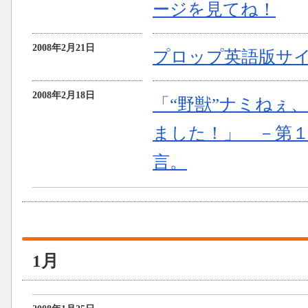
ージを見てね！
2008年2月21日
プロップ英語版サ
2008年2月18日
「“野獣”ナミねぇ
ました！」 －第
言。
1月