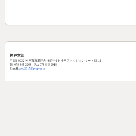
神戸本部
〒658-0032 神戸市東灘区向洋町中6-9 神戸ファッションマート6E-13
Tel 078-845-2263 Fax 078-845-2918
E-mail:
prop2017@prop.or.jp