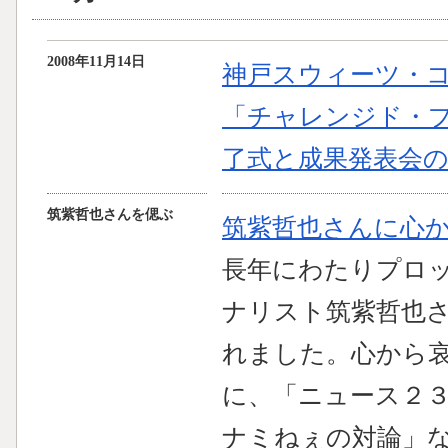
2008年11月14日
神戸スウィーツ・
「チャレンジド・
了式と成果発表会
筑紫哲也さんを偲ぶ
筑紫哲也さんに心
長年にわたりプロ
ナリスト筑紫哲也
れました。心から
に、「ニュース２
ナミねぇの対論」