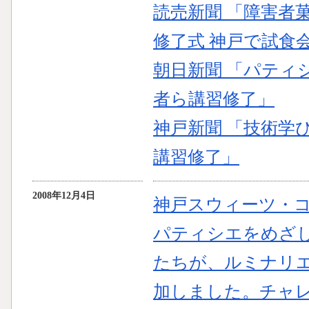
読売新聞 「障害者
修了式 神戸で試食
朝日新聞 「パティ
者ら講習修了」
神戸新聞 「技術学
講習修了」
2008年12月4日
神戸スウィーツ・
パティシエをめざ
たちが、ルミナリ
加しました。チャ