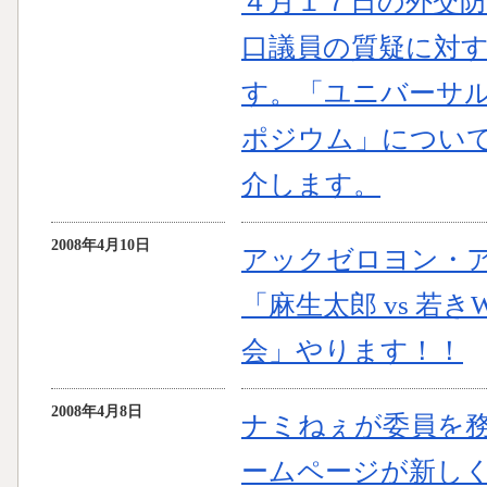
４月１７日の外交
口議員の質疑に対
す。「ユニバーサ
ポジウム」につい
介します。
2008年4月10日
アックゼロヨン・
「麻生太郎 vs 若
会」やります！！
2008年4月8日
ナミねぇが委員を
ームページが新し