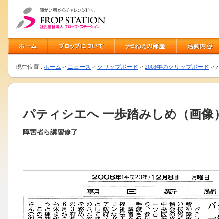
現在位置 :
ホーム
>
ニュース
>
クリップボード
>
2008年のクリップボード
>
パティシエへ 一歩踏みしめ（画像
障害者ら講習修了