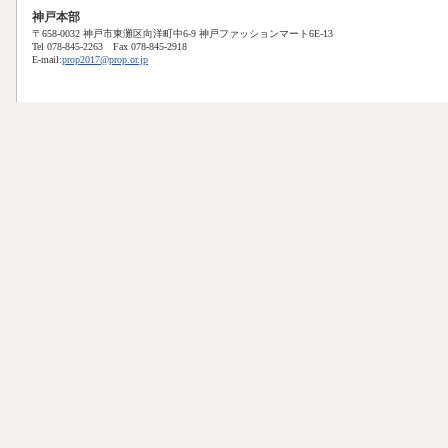
神戸本部
〒658-0032 神戸市東灘区向洋町中6-9 神戸ファッションマート6E-13
Tel 078-845-2263 Fax 078-845-2918
E-mail:
prop2017@prop.or.jp