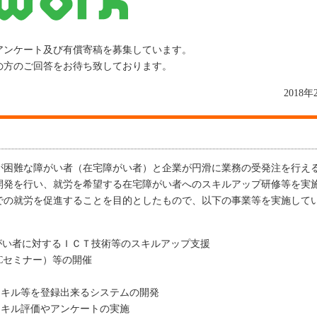
アンケート及び有償寄稿を募集しています。
の方のご回答をお待ち致しております。
2018年
が困難な障がい者（在宅障がい者）と企業が円滑に業務の受発注を行え
開発を行い、就労を希望する在宅障がい者へのスキルアップ研修等を実
での就労を促進することを目的としたもので、以下の事業等を実施して
がい者に対するＩＣＴ技術等のスキルアップ支援
Cセミナー）等の開催
スキル等を登録出来るシステムの開発
スキル評価やアンケートの実施