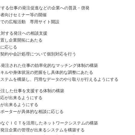
対する仕事の発注促進などの企業への普及・啓発
営者向けセミナー等の開催
シでの広報活動 専用サイト開設
に対する発注への相談支援
設置し企業開拓にあたる
談に応じる
び契約や会計処理について個別対応を行う
ら発注された仕事の効率化的なマッチング体制の構築
スキルや身体状況の把握をし具体的な調整にあたる
システムを構築し、円滑なデータのやり取りが行えるようにする
受注した仕事を支援する体制の構築
対応が出来るようにする
理が出来るようにする
サポーターが具体的な相談に応じる
つなぐＩＣＴを活用したネットワークシステムの構築
び発注企業の管理が出来るシステムを構築する