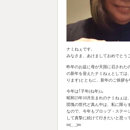
ナミねぇです。
みなさま、あけましておめでとう
昨年のお盆に母が天国に召されたの
の新年を迎えたナミねぇとしては、
ります)とともに、新年のご挨拶を
今年は｢子年(ね年)｣。
昭和23年10月生まれのナミねぇは
団塊の世代ど真ん中は、私に限らず
なので、今年もプロップ・ステー
して真摯に続けて行きたいと思っ
m(_ _)m