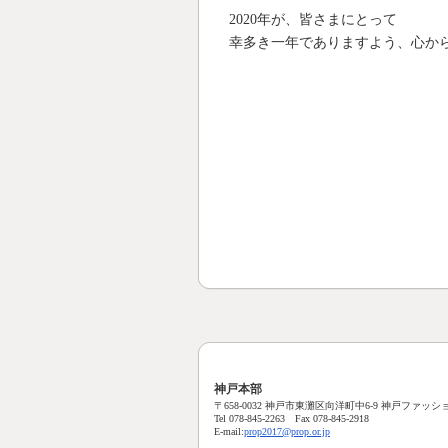
2020年が、皆さまにとって
幸多き一年でありますよう、心か
神戸本部
〒658-0032 神戸市東灘区向洋町中6-9 神戸ファッショ
Tel 078-845-2263 Fax 078-845-2918
E-mail:
prop2017@prop.or.jp