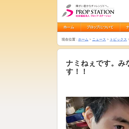
現在位置 :
ホーム
>
ニュース
>
トピックス
ナミねぇです。み
す！！