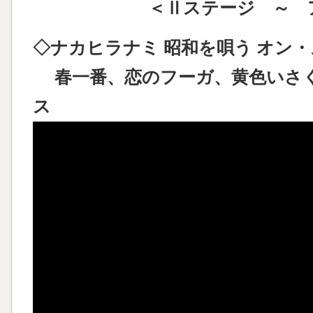
＜Ⅱステージ ～ 
◇ナカヒラナミ 昭和を唄う オン・ステ
春一番、恋のフーガ、黄色いさく
ス