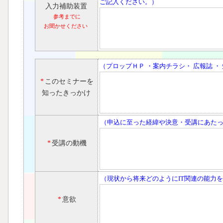
ご記入ください。）
入力補助装置
参考までに
お聞かせください
（プロップＨＰ ・案内チラシ・ 広報誌 ・
*
このセミナーを
知ったきっかけ
（申込に至った経緯や決意・受講にあた
*
受講の動機
（現状から将来どのようにIT関連の能力
*
意欲