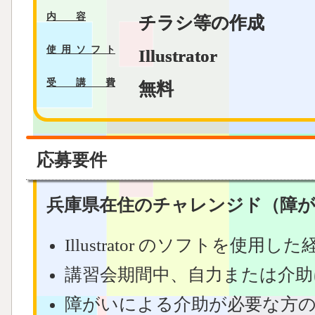
内
容
チラシ等の作成
使用ソフ
ト
Illustrator
受講
費
無料
応募要件
兵庫県在住のチャレンジド（障
Illustrator のソフトを使用
講習会期間中、
自力または介助
障がいによる介助が必要な方の