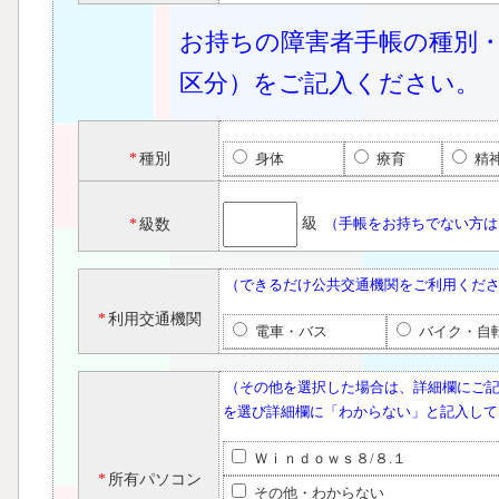
お持ちの障害者手帳の種別
区分）をご記入ください。
*
種別
身体
療育
精
級
（手帳をお持ちでない方は
*
級数
（できるだけ公共交通機関をご利用くだ
*
利用交通機関
電車・バス
バイク・自
（その他を選択した場合は、詳細欄にご
を選び詳細欄に「わからない」と記入して
Ｗｉｎｄｏｗｓ８/８.１
*
所有パソコン
その他・わからない