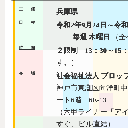
主
催
兵庫県
日
程
令和2年9月24日～令和
毎週 木曜日
（全
時
間
２限制 13：30～15：
す。）
会
場
社会福祉法人 プロッ
神戸市東灘区向洋町中
ート6階 6E-13
（六甲ライナー「ア
すぐ、ビル直結）