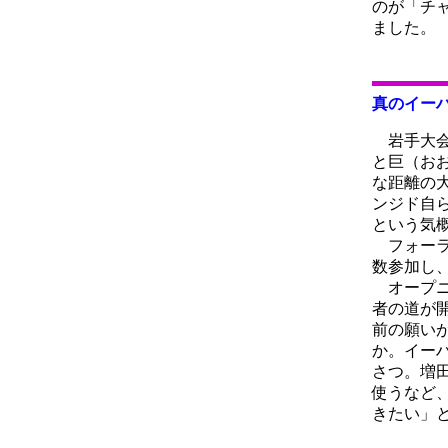
のが「チ
ました。
真のイー
岩手大会
と巨（お
な距離の
ンジド自
という気
フォーラ
数参加し
オープニ
者の道が
前の願い
か。イー
さつ。増
使うなど
きたい」