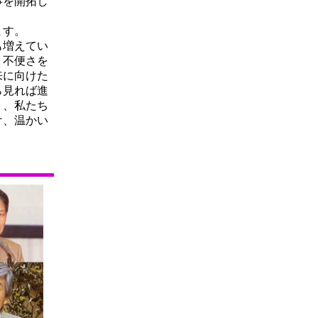
事を開拓し
ます。
も増えてい
く不便さを
来に向けた
ら見れば進
り、私たち
け、温かい