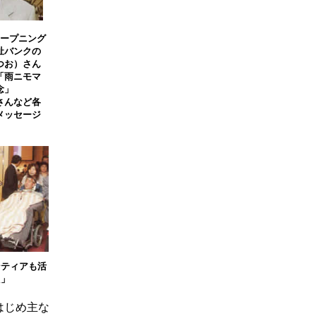
オープニング
祉バンクの
つお）さん
「雨ニモマ
念」
さんなど各
メッセージ
ンティアも活
た」
はじめ主な