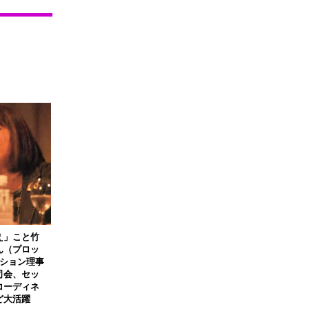
え」こと竹
ん（プロッ
ーション理事
司会、セッ
コーディネ
ど大活躍