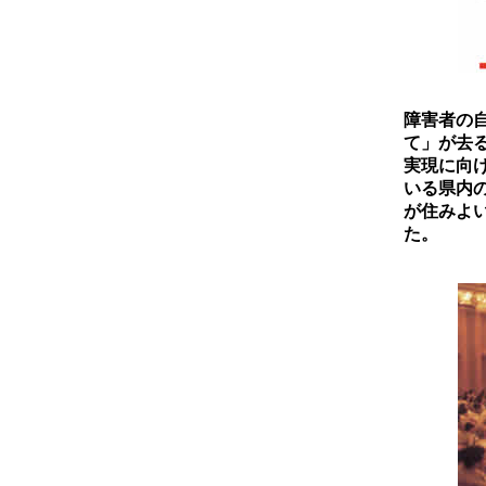
障害者の自
て」が去る
実現に向
いる県内
が住みよ
た。