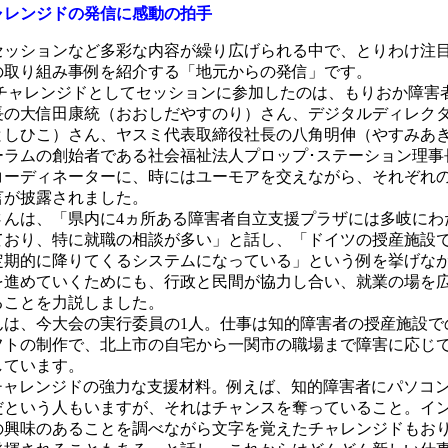
ャレンジドの発信に感動の拍手
ッションなど多彩な内容が繰り広げられる中で、とりわけ注
の取り組み事例を紹介する「地元からの発信」です。
チャレンジドとしてセッションに参加したのは、もりおか障害
長の大信田康統（おおしだやすのり）さん、デジタルディレク
としひこ）さん、ヤスミ代表取締役社長の八角明伸（やすみあ
ーラムの創始者である社会福祉法人プロップ･ステーション理事
コーディネーターに、時にはユーモアを交えながら、それぞれ
言が披露されました。
んは、「県内に4ヵ所ある障害者自立支援プラザには多岐にわ
ており、特に就職の相談が多い」と話し、「ドイツの授産施設
定期的に降りてくるシステムになっている」という例を挙げな
を進めていくためにも、行政と民間が協力し合い、就業の場を
ることを力説しました。
は、今大会の実行委員の1人。仕事は知的障害者の授産施設で
フトの制作で、北上市の自宅から一関市の職場まで障害に応じ
しています。
チャレンジドの強力な支援材料。例えば、知的障害者にパソコ
だという人もいますが、それはチャンスを奪っていること。イ
の興味のあることを調べながら文字を覚えたチャレンジドもお