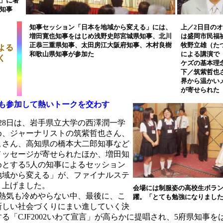
」に署
知事
知事セッション「日本を地域から変える」には、
上／2日目の
増田寛也知事をはじめ浅野史郎宮城県知事、北川
は盛岡市民福
正恭三重県知事、太田房江大阪府知事、木村良樹
牧野立雄（た
よる
和歌山県知事が参加た
による講演で
く
ケズの基本理
下／筑紫哲也
界から温かい
が寄せられた
事も参加して熱いトークを交わす
28日は、岩手県立大学の西澤潤一学
め、ジャーナリストの筑紫哲也さん、
こさん、高知県の橋本大二郎知事など
メッセージが寄せられたほか、増田知
めとする5人の知事によるセッション
地域から変える」が、ファイナルステ
り上げました。
会場には制服姿の高校生ボラ
熱気も冷めやらない中、最後に、こ
躍。「とても勉強になりまし
新しい社会づくりにまい進していく決
る「CJF2002いわて宣言」が高らかに提唱され、5府県知事を