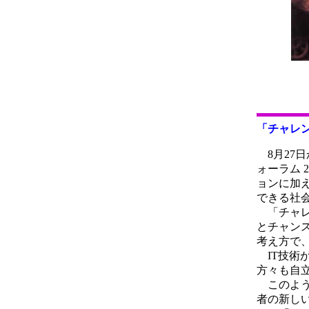
「チャレ
8月27
ォーラム 
ョンに加
できる社
「チャレ
とチャン
考え方で
IT技術
方々も自
このよう
者の新しい