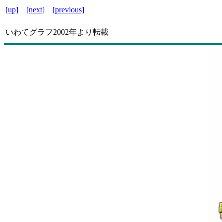
[up]
[next]
[previous]
いわてグラフ
2002年より転載