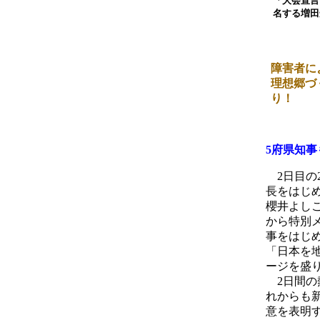
「大会宣言
名する増田
障害者に
理想郷づ
り！
5府県知
2日目の
長をはじ
櫻井よし
から特別
事をはじ
「日本を
ージを盛
2日間の
れからも
意を表明す