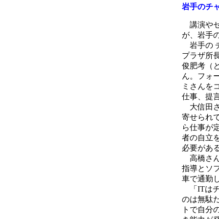
岩手のチ
講演やセ
が、岩手
岩手の 
プラザ所
俊肥考（
ん。フォ
ミさんを
仕事、提
大信田さ
寄せられ
ら仕事が
者の自立
必要があ
高橋さん
指導とソ
車で通勤
「ITは
のは無駄
トで自分