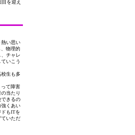
回目を迎え
～熱い思い
も、物理的
し、チャレ
していこう
高校生も多
よって障害
者の当たり
決できるの
力強くあい
ドもITを
げていただ