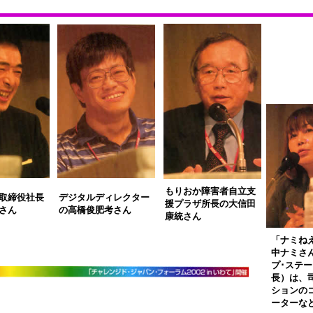
もりおか障害者自立支
取締役社長
デジタルディレクター
援プラザ所長の大信田
さん
の高橋俊肥考さん
康統さん
「ナミね
中ナミさ
プ･ステ
長）は、
ションの
ーターな