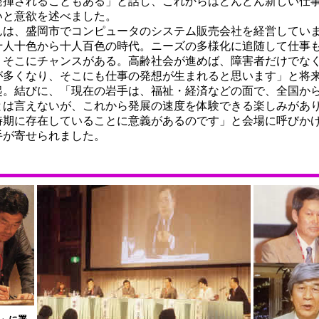
発揮されることもある」と話し、これからはどんどん新しい仕
いと意欲を述べました。
は、盛岡市でコンピュータのシステム販売会社を経営してい
人十色から十人百色の時代。ニーズの多様化に追随して仕事
、そこにチャンスがある。高齢社会が進めば、障害者だけでな
が多くなり、そこにも仕事の発想が生まれると思います」と将
起。結びに、「現在の岩手は、福祉・経済などの面で、全国か
とは言えないが、これから発展の速度を体験できる楽しみがあ
時期に存在していることに意義があるのです」と会場に呼びか
手が寄せられました。