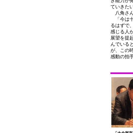
き能力が
ていきた
八角さん
「今は十
るはずで
感じる人
展望を提
んでいる
が、この
感動の拍