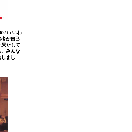
 in いわ
害者が自己
を果たして
も、みんな
信しまし