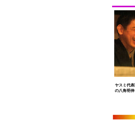
ヤスミ代表
の八角明伸