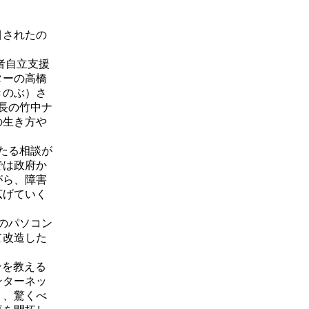
目されたの
者自立支援
ターの高橋
きのぶ）さ
長の竹中ナ
の生き方や
たる相談が
では政府か
がら、障害
広げていく
のパソコン
て改造した
ンを教える
ンターネッ
り、驚くべ