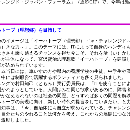
ャレンジド・ジャパン・フォーラム」（通称CJF）で、今年は8
ハトーブ（理想郷）を目指して
のイメージは「イーハトーブ（理想郷）・by・チャレンジド
お）きな力～」。このテーマには、ITによって自身のハンディ
大きさも乗り越えるチャンスを得た今こそ、それを活（い）か
らが主体になって、宮沢賢治の理想郷「イーハトーブ」を建設
概が込められています。
ム当日には、車いすの方や県内の養護学校の生徒、中学生や
、中には制服姿で活躍するボランティアも多く見られました。
ングで村田知己（ともみ）実行委員長は、「ITを使うことに
開かれようとしている。人間はみな同じ欲求があるのに、障害
がかなえられないのは社会の問題。どうすれば多くの問題を解
ハトーブの実現に向け、新しい時代の提言をしていきたい」と
田知事は、「今、自治体にも自立が求められている。チャレンジ
、自分たちのやれることは何かを考え、これからの展開につな
と激励しました。