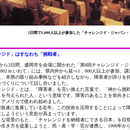
2日間で1,000人以上が参加した「チャレンジド・ジャパン
ンジド」はすなわち「挑戦者」
日から2日間、盛岡市を会場に開かれた「第8回チャレンジド・ジ
2002 in いわて」には、県内外から延べ1，000人以上が参加。
え、本県の取り組み事例などを紹介しながら、障害者が誇りを
会づくりについて話し合いました。
ンジド」とは、「障害者」を言い換えた言葉で、「神から挑
スを与えられた人」という意味です。障害のあることを前向き
、アメリカで使われ始めました。
が急速に進展している近年、この技術を活用することによって
立しようという意欲が高まっています。
な背景のもと、「チャレンジドを納税者にできる日本」を目
生き方を提案しようと、民・産・学・官が連携し、1996年か