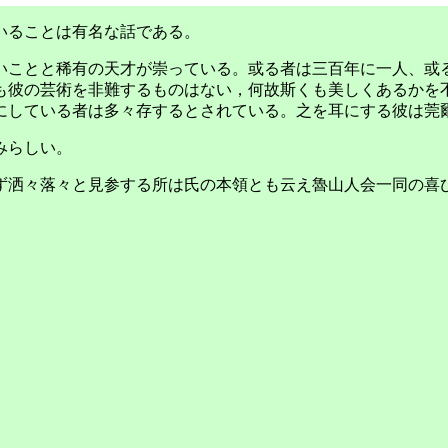
いることは有名な話である。
ことと稀有の天才が崇っている。或る者は三百年に一人、或
も彼の芸術を非難するものはない，何故斯くも美しくあるかを
にしている者は多々存するとされている。之を耳にする彼は莞
みらしい。
洒々落々と見参する所は氏の本領とも云え魯山人会一同の喜