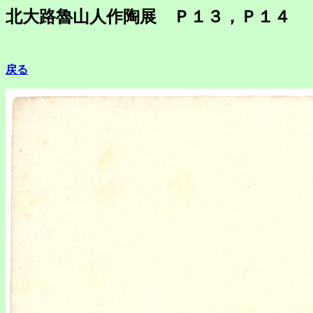
北大路魯山人作陶展 Ｐ１３，Ｐ１４
戻る