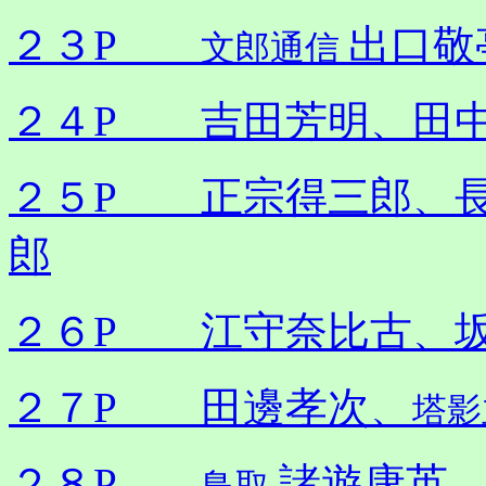
２３P
出口敬
文郎通信
２４P 吉田芳明、田
２５P 正宗得三郎、
郎
２６P 江守奈比古、
２７P 田邊孝次、
塔影
２８P
諸遊康英