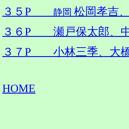
３５P
松岡孝吉
静岡
３６P 瀬戸保太郎、
３７P 小林三季、大
HOME