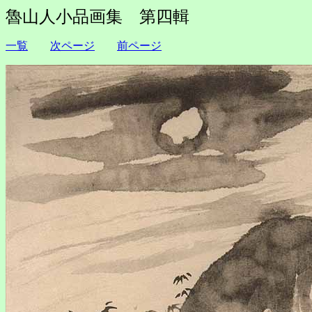
魯山人小品画集 第四輯
一覧
次ページ
前ページ