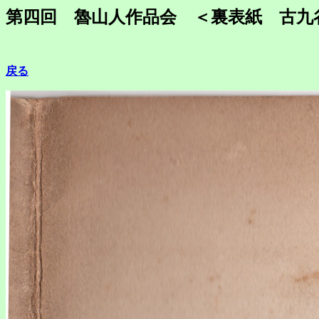
第四回 魯山人作品会 ＜裏表紙 古九
戻る