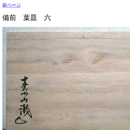
前ページ
備前 葉皿 六