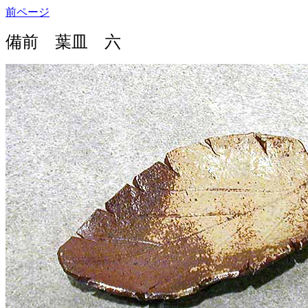
前ページ
備前 葉皿 六