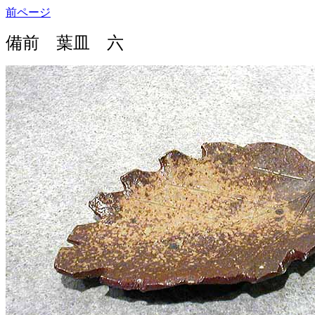
前ページ
備前 葉皿 六