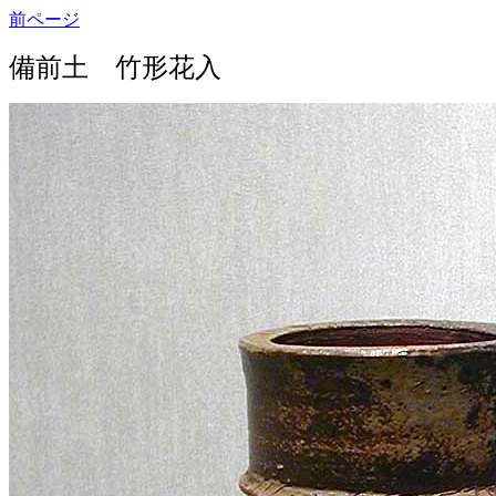
前ページ
備前土 竹形花入