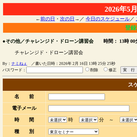
2026年
←
前の日
・
次の日
→／
今日のスケジュール
／
登録
●その他／チャレンジド・ドローン講習会
時間： 13時 00
チャレンジド・ドローン講習会
By：
ナミねぇ
／書いた日時：2026年 2月 16日 13時 25分 25秒
パスワード：
削除
修正
ス
名 前
電子メール
時 間
時
分 ～
種 別