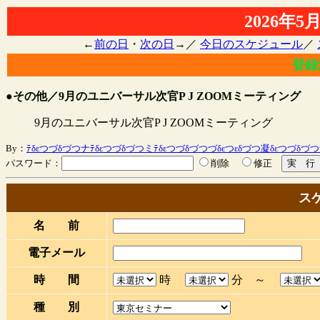
2026年
←
前の日
・
次の日
→／
今日のスケジュール
／
登録
●その他／9月のユニバーサル次官P J ZOOMミーティング
9月のユニバーサル次官P J ZOOMミーティング
By：
ﾃδεつづδづつナﾃδεつづδづつミﾃδεつづδづつづδεつεδづつ凝δεつづδづつ
パスワード：
削除
修正
ス
名 前
電子メール
時 間
時
分 ～
種 別