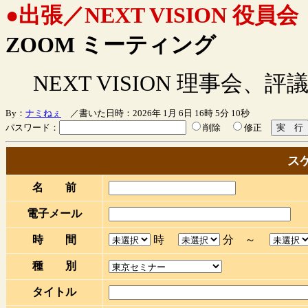
●出張／NEXT VISION 役員会
ZOOM ミーティング
NEXT VISION 理事会、評
By：
ナミねぇ
／書いた日時：2026年 1月 6日 16時 5分 10秒
パスワード：
削除
修正
ス
名 前
電子メール
時 間
時
分 ～
種 別
タイトル