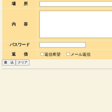
場 所
内 容
パスワード
返 信
返信希望
メール返信