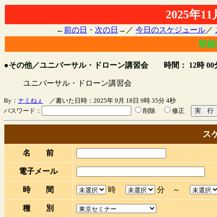
2025年
←
前の日
・
次の日
→／
今日のスケジュール
／
登録
●その他／ユニバーサル・ドローン講習会
時間： 12時 00
ユニバーサル・ドローン講習会
By：
ナミねぇ
／書いた日時：2025年 9月 18日 9時 35分 4秒
パスワード：
削除
修正
ス
名 前
電子メール
時 間
時
分 ～
種 別