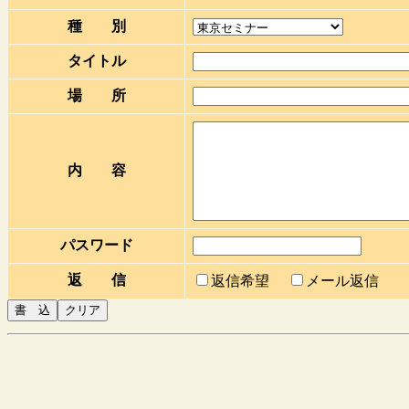
種 別
タイトル
場 所
内 容
パスワード
返 信
返信希望
メール返信