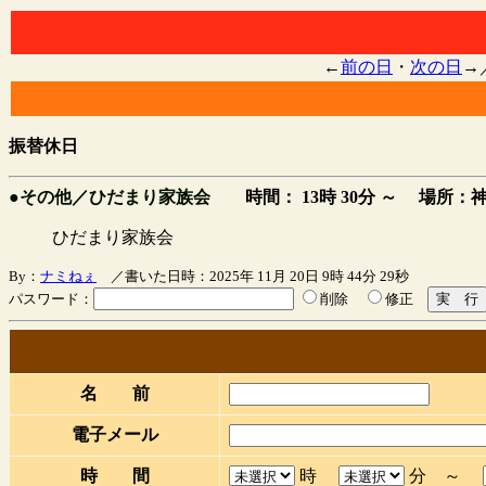
←
前の日
・
次の日
→
振替休日
●その他／ひだまり家族会
時間： 13時 30分 ～
場所：神
ひだまり家族会
By：
ナミねぇ
／書いた日時：2025年 11月 20日 9時 44分 29秒
パスワード：
削除
修正
名 前
電子メール
時 間
時
分 ～