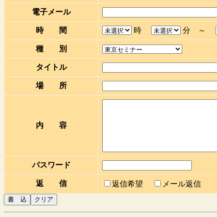
電子メール
時 間
時
分 ～
種 別
タイトル
場 所
内 容
パスワード
返 信
返信希望
メール返信