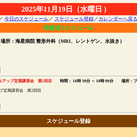
2025年11月19日（水曜日 )
／
今日のスケジュール
／
スケジュール登録
／
カレンダーへ戻
登録済スケジュール
場所：海星病院 整形外科（MRI、レントゲン、水抜き）
ルアップ定期講習会 第2回目
時間： 16時 30分 ～
18時 00分
場所：プ
プ定期講習会 第2回目
スケジュール登録