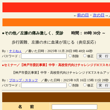
←
前の日
・
次の日
→
●その他／左膝の痛み激しく、受診
時間： 09時 30分 ～
歩行困難、左膝の水に血液が混じる（炎症反応）
By：
ナミねぇ
／書いた日時：2025年 11月 20日 9時 48分 44秒
パスワード：
削除
修正
●セミナー／【神戸市委託事業】中学・高校世代向けチャレンジドICTスキ
【神戸市委託事業】中学・高校世代向けチャレンジドICTスキルアッ
By：
プロップ・スタッフ
／書いた日時：2025年 9月 16日 15時 11分 28秒
パスワード：
削除
修正
名 前