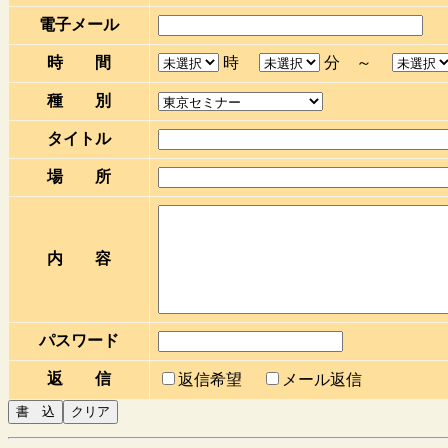
電子メール
時 間
時
分 ～
種 別
タイトル
場 所
内 容
パスワード
返 信
返信希望
メール返信