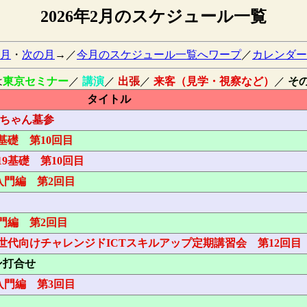
2026年2月のスケジュール一覧
月
・
次の月
→／
今月のスケジュール一覧へワープ
／
カレンダー
は
東京セミナー
／
講演
／
出張
／
来客（見学・視察など）
／
そ
タイトル
平ちゃん墓参
基礎 第10回目
9基礎 第10回目
s入門編 第2回目
門編 第2回目
代向けチャレンジドICTスキルアップ定期講習会 第12回目
ン打合せ
s入門編 第3回目