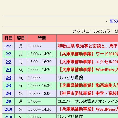
←
前の
スケジュールのカラー
月日
曜日
時間
2/2
月
13:00～
和歌山県 泉知事と面談と、周
2/2
月
13:00～14:30
【兵庫県補助事業】ワード2019
2/2
月
15:00～16:30
【兵庫県補助事業】エクセル201
2/3
火
13:00～14:30
【兵庫県補助事業】WordPres
2/3
火
15:00～
リハビリ通院
2/3
火
15:00～16:30
【兵庫県補助事業】動画編集入
2/4
水
16:30～18:00
【神戸市委託事業】中学・高校世
2/9
月
14:00～
ユニバーサル次官P J オンライ
2/10
火
13:00～14:30
【兵庫県補助事業】WordPres
2/10
火
15:00～
リハビリ通院