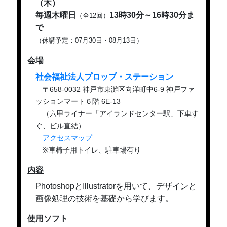
（木）
毎週木曜日
13時30分～16時30分ま
（全12回）
で
（休講予定：07月30日・08月13日）
会
場
社会福祉法人プロップ・ステーション
〒658-0032 神戸市東灘区向洋町中6-9 神戸ファ
ッションマート６階 6E-13
（六甲ライナー「アイランドセンター駅」下車す
ぐ、ビル直結）
アクセスマップ
※車椅子用トイレ、駐車場有り
内
容
PhotoshopとIllustratorを用いて、デザインと
画像処理の技術を基礎から学びます。
使用ソフト