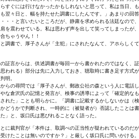
たらすぐには行けなかったかもしれないと思って、私は当日、
とも翌々日と、幅を持たせた調書にしたんです。」あまりの回
！・・・と言いたいところだが、静粛を求められる法廷なので
て肩を震わせている。私は思わず声を出して笑ってしまったが
場合ちゃうやん！！
言と調書で、厚子さんが「主犯」にされたなんて、アホらしく
事の証言からは、供述調書が毎回一から書かれたのではなく、
と思われる）部分は先に入力しておき、聴取時に書き足す方式
も判明。
官からの尋問では「厚子さんが、郵政公社の森という人に電話
ふやな倉沢氏の記憶と発言が、検事の誘導によって「確定的な
載された」ことも明らかに。「調書に記載するかしないかは（
要かどうかで判断され、一時的に（被疑者が）否認したことは
った」と、坂口氏は悪びれることなく語った。
ことに裁判官が「本件は、取調べの正当性が疑われているのだ
を受けたことは無いのですか？」と厳しく坂口氏に問いかける