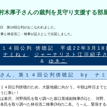
村木厚子さんの裁判を見守り支援する部
18日 第14回公判がおこなわれました。
検事と林谷浩二・検事が証人として出廷しました。
第１４回公判 傍聴記 平成22年3月18
y
ナミねぇ
、
ジャーナリスト江川紹子
＆
ゆきこ
さん、第１４回公判傍聴記 by ナ
第１４回公判傍聴のため、大阪地裁に向かう。今朝は昨日まで
ように寒い！
は倉沢、河野両氏を取り調べた坂口英雄副検事(51)と、 河野
各氏を取り調べた林谷浩二検事(34)の二名。う～ん、緊張す