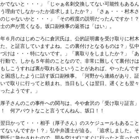
定かでないと・・・」「じゃぁ名刺交換してない可能性もある
いう理由でしなかったか追求しましたか？」「さぁ・・・村木
たのじゃないかと・・・」「その程度の説明だったんですか！
護士の声が荒くなる。坂口副検事の返答は「はい」。
６年６月のはじめごろに倉沢氏は、公的証明書を受け取りに村
った、と証言していますよね。この裏付けとなるものは？」弘
裏づけは・・・特にないです。」「裏取りをしましたか？」「
の行動で、しかも５年前のことなので、非常に難しくて裏付け
。もしこうすれば裏が取れるということがあれば、やったんで
」と困惑したように話す坂口副検事。「河野から連絡があり、
急いで取りに行ってと頼まれ、当日もしくは翌日、遅くとも翌
行ったようです。」
、厚子さんのこの事件への関与は、今や倉沢の「受け取り証言
！！ 何アバウトなこと言うてんねん、坂口！！
、翌日かって・・・相手（厚子さん）のスケジュールもあるこ
してないんですか！？」弘中弁護士が迫る。「追求しました。
河野氏に急かされたので、間を空けずにすぐに行ったと言った