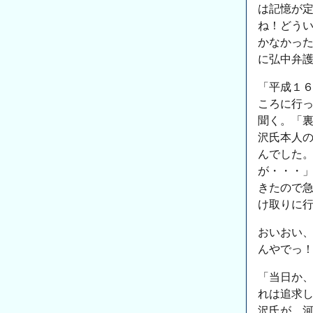
は記憶が
ね！どう
かなかっ
に弘中弁
「平成１
ころに行
聞く。「
沢氏本人
んでした
が・・・
きたので
け取りに
おいおい
んやでっ
「当日か
れは追求
沢氏が、