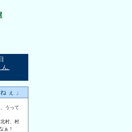
屋
日
さん
ミねぇ」
と、うって
、北村、村
るなぁ！