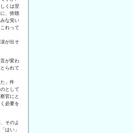
もしくは翌
答に、傍聴
、みな笑い
、これって
て涙が出そ
証言が変わ
がとられて
した」件
ものとして
検察官にと
書く必要を
が、そのよ
。「はい」