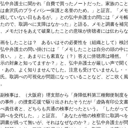
を弘中弁護士に聞かれ「自費で買ったノートだった。家族のこ
棄は倉沢氏のプライバシー保護と名誉のため。」と証言。「メ
を残していない日もあるが。」との弘中弁護士の問には「メモ
てたので、取調べに支障はなかった」と語る。メモと調書を補
ら、メモだけをあえて破棄したことの意味が傍聴者には伝わら
録画をしたことは？ あるいはその必要性を（組織として）検
の弘中弁護士の問い掛けには「「メモしたことは自分の頭の中
で良い。」と、あまりにも素直な（？）答えに傍聴席は唖然。
開示の対象と知ってますか？」と、弘中弁護士が厳しい声で聞
・・あの、よく知りませんでした。注意も受けていませんし・
口氏。取調べの可視化が問題になっていることなど、どこ吹く
然。
口副検事は、（大阪府）堺支部から「身障低料第三種郵便制度
みの事件」の捜査応援で駆り出されたそうだが「虚偽有印公文
調べ責任者と、どちらも共通の検事だったという。「したがっ
取調べを交代した。」と証言。「あなたが他の検察官に取調べ
述調書が残って無いが、それはなぜなのか？」と弘中弁護士が