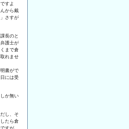
んですよ
さんから戴
？」さすが
木課長のと
中弁護士が
あくまで倉
は取れませ
す
証明書がで
々日には受
」しか無い
とだし、そ
そしたら倉
のですが、