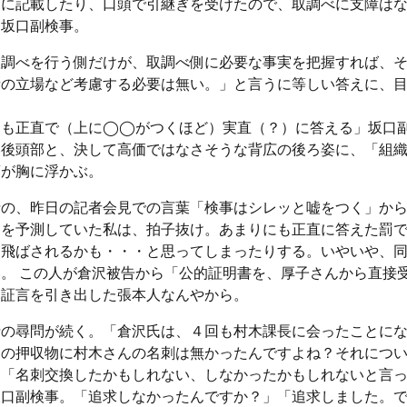
トに記載したり、口頭で引継ぎを受けたので、取調べに支障は
、坂口副検事。
取調べを行う側だけが、取調べ側に必要な事実を把握すれば、
者の立場など考慮する必要は無い。」と言うに等しい答えに、
にも正直で（上に◯◯がつくほど）実直（？）に答える」坂口
い後頭部と、決して高価ではなさそうな背広の後ろ姿に、「組
葉が胸に浮かぶ。
士の、昨日の記者会見での言葉「検事はシレッと嘘をつく」か
廷を予測していた私は、拍子抜け。あまりにも正直に答えた罰
に飛ばされるかも・・・と思ってしまったりする。いやいや、
。 この人が倉沢被告から「公的証明書を、厚子さんから直接
う証言を引き出した張本人なんやから。
士の尋問が続く。「倉沢氏は、４回も村木課長に会ったことに
氏の押収物に村木さんの名刺は無かったんですよね？それにつ
」「名刺交換したかもしれない、しなかったかもしれないと言
坂口副検事。「追求しなかったんですか？」「追求しました。