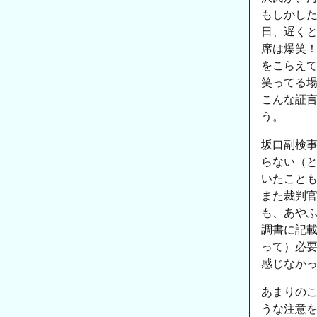
もしかし
日、遅く
席は爆笑
をこらえ
笑ってる
こんな証
う。
坂口副検
らない（
いたこと
また裁判
も、あや
調書に記
って）必
感じなか
あまりの
うな注意