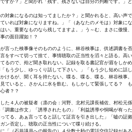
のですか？」と聞かれ「残す、残さないは自分の判断です。」
示の対象になるのは知ってましたか？」と聞かれると、高い声
っていれば対象になりますね。」「（あなたのメモは）対象に
「はい。重要なものなら残してますよ。」う～む、まさに傲慢
検事の面目躍如！？
士が言った検事像そのもののように、林谷検事は、供述調書を
証言をすべて切って捨て、事情聴取の正当性を滔々と語る。高
たてるので、殆ど聞き取れない。記録を取る書記官が眉をしか
が「もう少し、ゆっくり話して下さい。」「もう少し短めに話
びかけるが、聞く耳を持たない。喋る、喋る、喋る、林谷検事
く見ていると、さかんに水を飲む。もしかして緊張してる？ 
小心者？？
当した４人の被疑者（凛の会：河野、北村元課長補佐、村松元
の「調書は作文」「誘導されたもの」「利益誘導や恫喝が有っ
言ってる、あぁ言ってると話して証言を引き出した」「嘘の証
ンガン否定し、聴取の正当性について喋り続ける。
長に「（石井議員への報告の）４分数十秒の電話交信記録があ