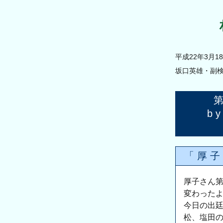
平成22年3月
坂口英雄・副
b
「厚子
厚子さん
変わった
今日の出廷
松、塩田の