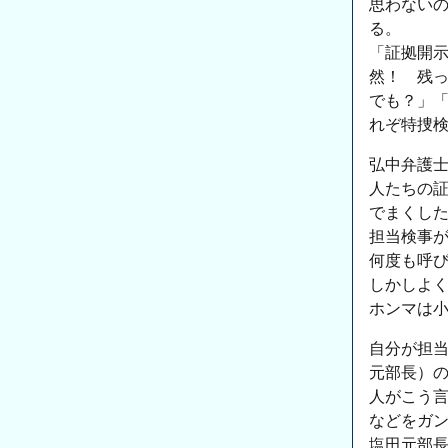
思わない
る。
「証拠開
然！ 残
でも？」
れぞ特捜
弘中弁護
人たちの
でまくし
担当検事
何度も呼
しかしよ
ホンマは
自分が担
元部長）
人がこう
などをガ
塩田元部