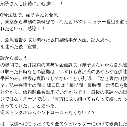
川紹子さんも傍聴に。心強い！！
01号法廷で、紹子さんと合流。
、東京から早朝の新幹線で（なんとTVのレギュラー番組を蹴
られたという。感謝！！
廷。倉沢被告を取り調べた坂口副検事が入廷、証人席へ。
職を述べた後、宣誓。
結論から書こう。
事の尋問で、石井議員の関与や企画課長（厚子さん）から倉沢
受け取った日時などの証拠は、いずれも倉沢氏のあやふやな供
の手帳のみ。検察は裏取りしてないことが判明。「なぜ裏付け
？」弘中弁護士の問に 坂口氏は「長期間、長時間、倉沢氏を
だと分かり、信頼関係も出来ていたからです。最後の取調べの
ージではなくスーツで応じ『貴方に取り調べてもらって嬉しか
と言ってくれた。」と述べる。
、逆ストックホルムシンドロームみたくない？？
事は、取調べに使ったメモを全てシュレッダーにかけて破棄し