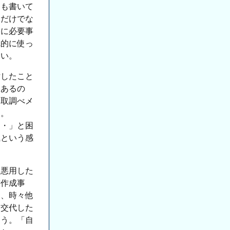
とも書いて
モだけでな
帳に必要事
完的に使っ
ない。
討したこと
にあるの
「取調べメ
く。
・・」と困
風という感
を悪用した
書作成事
て、時々他
を交代した
問う。「自