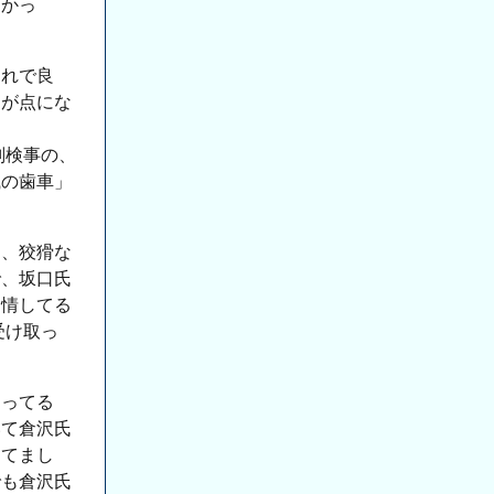
なかっ
それで良
目が点にな
副検事の、
織の歯車」
ら、狡猾な
で、坂口氏
同情してる
受け取っ
なってる
いて倉沢氏
ってまし
でも倉沢氏