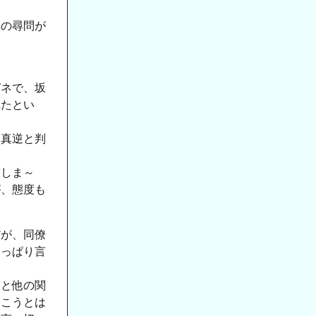
事の尋問が
ガネで、坂
れたとい
は真逆と判
誓しま～
が、態度も
だが、同僚
きっぱり言
ると他の関
おこうとは