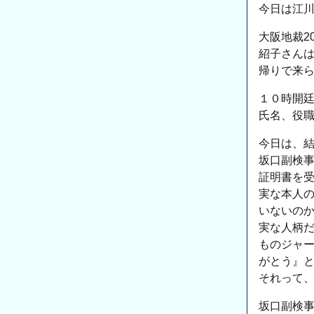
今日は江
大阪地裁2
紹子さんは
帰りで来
１０時開
氏名、役
今日は、
坂口副検
証明書を
実な本人
いないのか
実な人柄
ものジャ
がとう』
それって
坂口副検