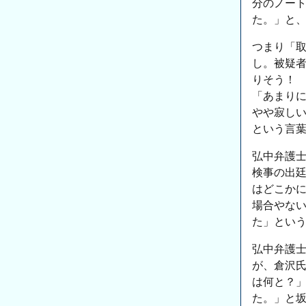
分のノー
た。」と
つまり「
し。被疑
りそう！
「あまり
やや寂し
という言
弘中弁護
検事の出
はどこか
場合やない
た」とい
弘中弁護
が、倉沢
は何と？
た。」と