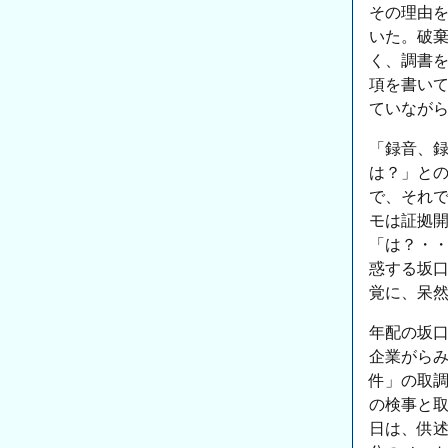
その理由
いた。破
く、調書
項を書い
ていなが
「録音、
は？」と
で、それ
モは証拠
「は？・
惑する坂
覚に、呆
年配の坂
企業がら
件」の取
の検事と
日は、供