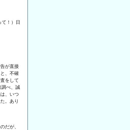
って！）日
被告が直接
述と、不確
捜査をして
取調べ、誠
日は、いつ
った。あり
たのだが、