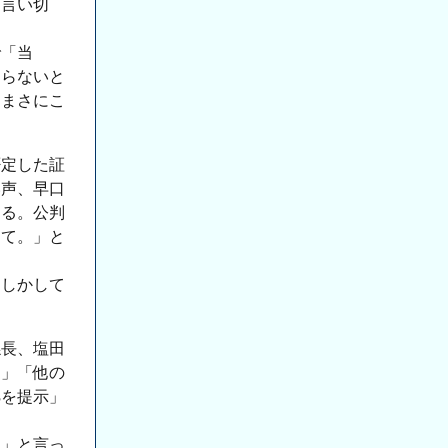
と言い切
で「当
ならないと
、まさにこ
否定した証
い声、早口
める。公判
して。」と
。
もしかして
係長、塩田
た」「他の
拠を提示」
る」と言っ