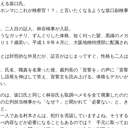
答える坂口氏。
「ホンマにこれが検察官！？」と言いたくなるような坂口副検
。
半。二人目の証人、林谷検事が入廷。
ようなガッチリ、ずんぐりした体格、短く刈った髪、黒縁のメ
より１７歳若い。平成１９年４月に、大阪地検特捜部に配属さ
事とは対照的な外見だが、証言がはじまってすぐ、性格も二人
で、氏名、職責を名乗った後、裁判長の「宣誓を」の声に「宣
少し語尾を伸ばして答え、宣誓文を読み上げる。体格もデカい
カい。
たのは、坂口氏と同じく林谷氏も取調べメモを全て廃棄したの
ずの公判担当検事から「なぜ？」と聞かれて「必要ない」と、
こと。
の一人である村木さんは、犯行を否認していますよね。そうす
調べ内容などが必要になることもあるのでは？ 手元に取って