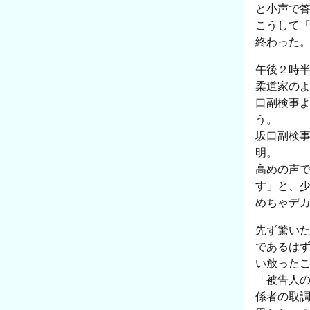
と小声で
こうして
終わった
午後２時
柔道家の
口副検事
う。
坂口副検
明。
高めの声
す」と、
めちゃデ
先ず驚い
であるは
い放った
「被告人
係者の取